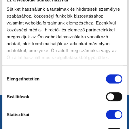
számítógép vezérlésű megmunkáló gépekkel,
polírozás, lézergravírozás és lézerhegesztés)
Sütiket használunk a tartalmak és hirdetések személyre
Szerszámok karbantartása, javítása és
szabásához, közösségi funkciók biztosításához,
módosítása
valamint weboldalforgalmunk elemzéséhez. Ezenkívül
Egyedi alkatrészek és berendezések gyártása (pl.
közösségi média-, hirdető- és elemező partnereinkkel
mérősablonok, kivágó berendezések)
megosztjuk az Ön weboldalhasználatra vonatkozó
Szerszámszállítás saját tehergépkocsikkal
adatait, akik kombinálhatják az adatokat más olyan
adatokkal, amelyeket Ön adott meg számukra vagy az
Ön által használt más szolgáltatásokból gyűjtöttek.
Cégprezentáció letöltése
Hozzájárulás
Géplista letöltése
Elengedhetetlen
kiválasztása
Beállítások
Statisztikai