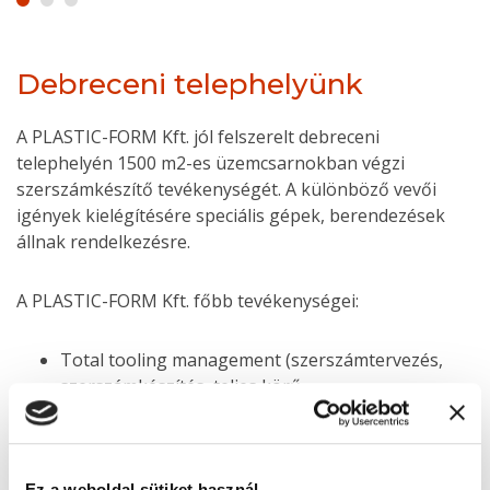
Debreceni telephelyünk
A PLASTIC-FORM Kft. jól felszerelt debreceni
telephelyén 1500 m2-es üzemcsarnokban végzi
szerszámkészítő tevékenységét. A különböző vevői
igények kielégítésére speciális gépek, berendezések
állnak rendelkezésre.
A PLASTIC-FORM Kft. főbb tevékenységei:
Total tooling management (szerszámtervezés,
szerszámkészítés, teljes körű
projektmenedzsment)
Műanyag fröccsöntő és fúvó szerszámok
gyártása (megmunkálás hagyományos és
Ez a weboldal sütiket használ